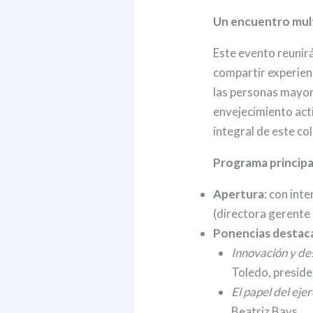
Un encuentro multi
Este evento reunirá
compartir experienc
las personas mayor
envejecimiento act
integral de este co
Programa principa
Apertura
: con int
(directora gerente
Ponencias destac
Innovación y de
Toledo, presid
El papel del ejer
Beatriz Bays.