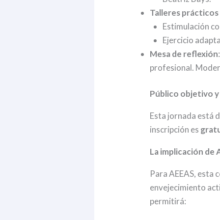
Talleres prácticos
Estimulación co
Ejercicio adapt
Mesa de reflexión
profesional. Moder
Público objetivo 
Esta jornada está d
inscripción es
grat
La implicación de
Para AEEAS, esta c
envejecimiento act
permitirá: