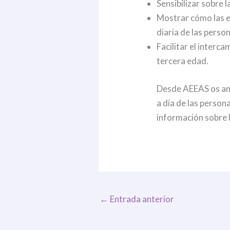
Sensibilizar sobre 
Mostrar cómo las es
diaria de las pers
Facilitar el interc
tercera edad.
Desde AEEAS os anim
a día de las person
información sobre 
←
Entrada anterior