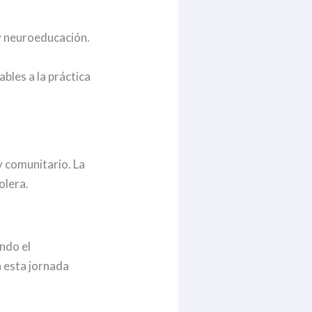
 y neuroeducación.
ables a la práctica
y comunitario. La
olera.
ndo el
 esta jornada