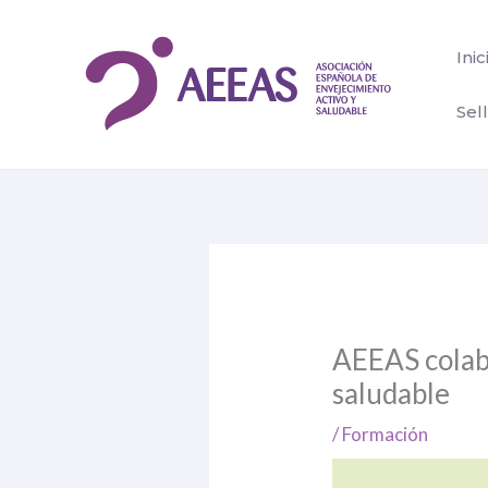
Ir
al
Inic
contenido
Sel
AEEAS colab
saludable
/
Formación